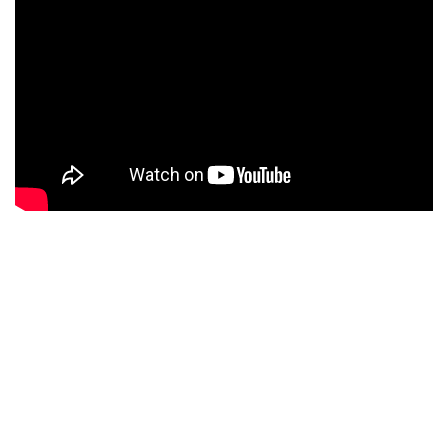
Next:
Axonaut #2