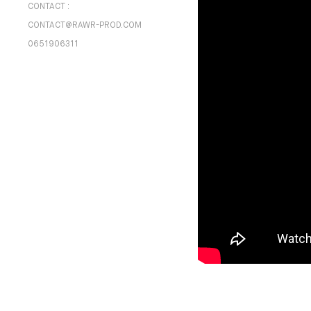
CONTACT :
CONTACT@RAWR-PROD.COM
0651906311